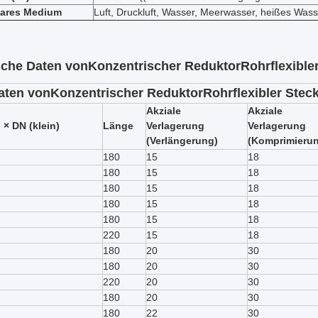
ares Medium
Luft, Druckluft, Wasser, Meerwasser, heißes Wass
sche Daten von
Konzentrischer Reduktor
Rohrflexible
aten von
Konzentrischer Reduktor
Rohrflexibler Stec
Akziale
Akziale
 × DN (klein)
Länge
Verlagerung
Verlagerung
(Verlängerung)
(Komprimieru
180
15
18
180
15
18
180
15
18
180
15
18
180
15
18
220
15
18
180
20
30
180
20
30
220
20
30
180
20
30
180
22
30