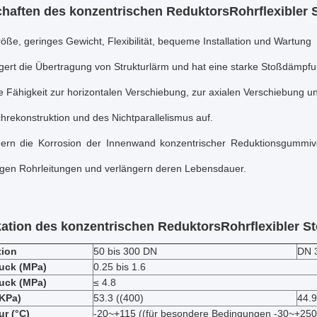
haften des konzentrischen Reduktors
Rohrflexibler 
öße, geringes Gewicht, Flexibilität, bequeme Installation und Wartung
gert die Übertragung von Strukturlärm und hat eine starke Stoßdämpfu
e Fähigkeit zur horizontalen Verschiebung, zur axialen Verschiebung 
hrekonstruktion und des Nichtparallelismus auf.
dern die Korrosion der Innenwand konzentrischer Reduktionsgummiv
igen Rohrleitungen und verlängern deren Lebensdauer.
kation des konzentrischen Reduktors
Rohrflexibler S
tion
50 bis 300 DN
DN 3
ruck (MPa)
0.25 bis 1.6
uck (MPa)
≤ 4.8
KPa)
53.3 ((400)
44.9
r (°C)
-20~+115 ((für besondere Bedingungen -30~+250