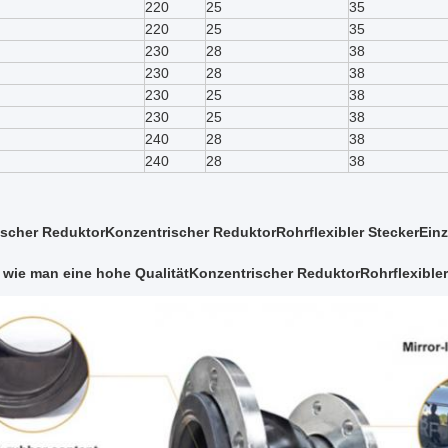
220
25
35
220
25
35
230
28
38
230
28
38
230
25
38
230
25
38
240
28
38
240
28
38
ischer Reduktor
Konzentrischer Reduktor
Rohrflexibler Stecker
Einz
 wie man eine hohe Qualität
Konzentrischer Reduktor
Rohrflexible