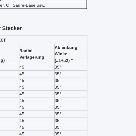
er, Öl, Säure-Base usw.
r Stecker
ker
Ablenkung
Radial
Winkel
Verlagerung
ng)
(a1+a2) °
45
35°
45
35°
45
35°
45
35°
45
35°
45
35°
45
35°
45
35°
45
35°
45
35°
45
35°