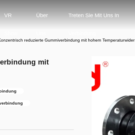
VR
Über
Treten Sie Mit Uns In
Show
Uns
Verbindung
Konzentrisch reduzierte Gummiverbindung mit hohem Temperaturwider
erbindung mit
rbindung
iverbindung