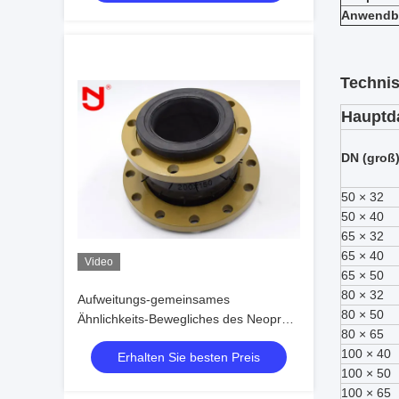
Anwendb
Techni
Hauptd
DN (groß)
50 × 32
50 × 40
65 × 32
65 × 40
Video
65 × 50
80 × 32
Aufweitungs-gemeinsames
80 × 50
Ähnlichkeits-Bewegliches des Neopren-
80 × 65
PN16, das niedrigen Körperschall
100 × 40
Erhalten Sie besten Preis
versiegelt
100 × 50
100 × 65