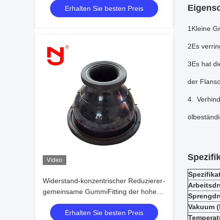
Eigensc
Erhalten Sie besten Preis
1Kleine Gr
2Es verrin
3Es hat di
der Flansc
4. Verhin
ölbeständ
Spezifi
Video
Spezifika
Widerstand-konzentrischer Reduzierer-
Arbeitsd
gemeinsame GummiFitting der hohen
Sprengdr
Temperatur
Vakuum (
Erhalten Sie besten Preis
Temperatu