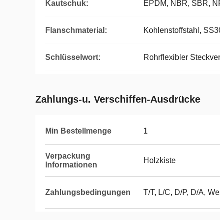
Kautschuk:
EPDM, NBR, SBR, N
Flanschmaterial:
Kohlenstoffstahl, SS
Schlüsselwort:
Rohrflexibler Steckve
Zahlungs-u. Verschiffen-Ausdrücke
Min Bestellmenge
1
Verpackung
Holzkiste
Informationen
Zahlungsbedingungen
T/T, L/C, D/P, D/A, 