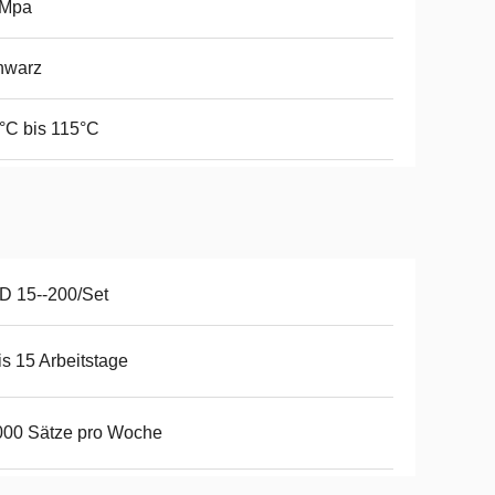
0Mpa
hwarz
°C bis 115°C
D 15--200/Set
is 15 Arbeitstage
000 Sätze pro Woche