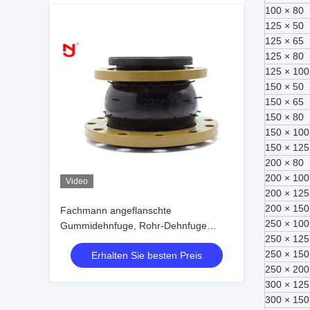
100 × 80
125 × 50
125 × 65
125 × 80
125 × 100
150 × 50
150 × 65
150 × 80
150 × 100
150 × 125
200 × 80
200 × 100
Video
200 × 125
200 × 150
Fachmann angeflanschte
250 × 100
Gummidehnfuge, Rohr-Dehnfuge
250 × 125
DN50-DN1200
250 × 150
Erhalten Sie besten Preis
250 × 200
300 × 125
300 × 150