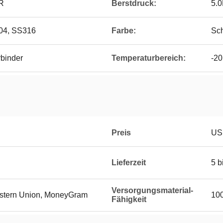
R
Berstdruck:
5.
304, SS316
Farbe:
Sc
rbinder
Temperaturbereich:
-20
Preis
US
Lieferzeit
5 b
Versorgungsmaterial-
Western Union, MoneyGram
10
Fähigkeit