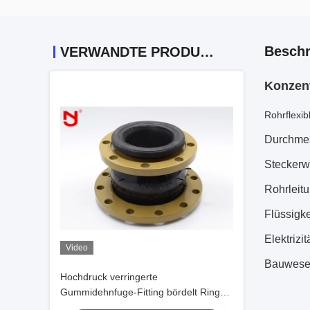
Beschr
VERWANDTE PRODUKTE
Konzen
Rohrflexi
Durchmes
Stecker
w
Rohrlei
Flüssigk
Elektriz
Video
Bauwese
Hochdruck verringerte
Gummidehnfuge-Fitting bördelt Ring
For Compressed Air