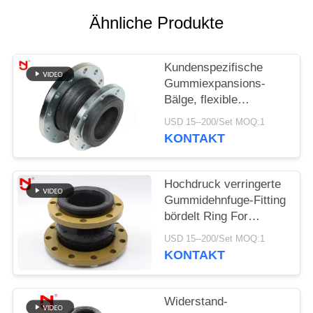
SIE EIN
Ähnliche Produkte
ZITAT
Kundenspezifische
SITEMAP
Gummiexpansions-
Bälge, flexible
DATENSCHUTZRICHTLINIE
Dehnfuge-einzelnes
USD 15--200/Set MOQ:1
Bereich-Medium
KONTAKT
beständig
Hochdruck verringerte
Gummidehnfuge-Fitting
bördelt Ring For
Compressed Air
USD 15--200/Set MOQ:1
KONTAKT
Widerstand-