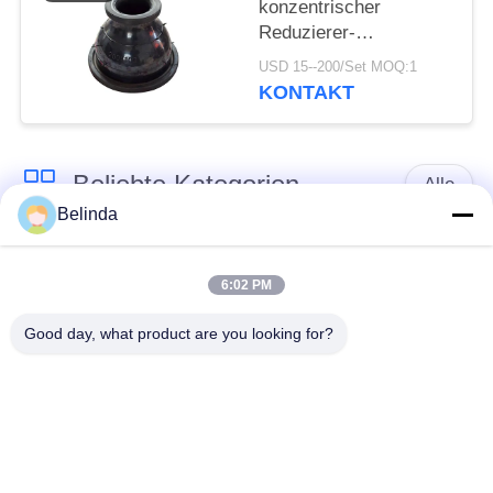
konzentrischer
Reduzierer-
gemeinsame
USD 15--200/Set MOQ:1
GummiFitting der
KONTAKT
hohen Temperatur
Beliebte Kategorien
Alle
Belinda
Gummidehnfuge des
Verlegte Dehnfuge
einzelnen Bereichs
6:02 PM
Good day, what product are you looking for?
epdm
Doppelter Bereich-
Gummidehnfuge
Gummidehnfuge
Metallumsponnener
SchnabeltierRückschlagventil
Schlauch