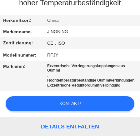
AUSFLUG
hoher Temperaturbeständigkeit
QUALITÄTSKONTROLLE
Herkunftsort:
China
Markenname:
JINGNING
TRETEN
Zertifizierung:
CE，ISO
SIE
Modellnummer:
RFJY
MIT
Markieren:
Exzentrische Verringerungskopplungen aus
UNS
Gummi
,
,
IN
Hochtemperaturbeständige Gummiverbindungen
Exzentrische Reduktorgummiverbindung
VERBINDUNG
KONTAKT!
NACHRICHTEN
DETAILS ENTFALTEN
FORDERN