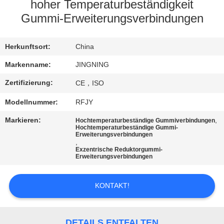
AUSFLUG
hoher Temperaturbeständigkeit
Gummi-Erweiterungsverbindungen
QUALITÄTSKONTROLLE
Herkunftsort:
China
TRETEN
Markenname:
JINGNING
SIE
Zertifizierung:
CE，ISO
MIT
Modellnummer:
RFJY
UNS
Markieren:
,
Hochtemperaturbeständige Gummiverbindungen
Hochtemperaturbeständige Gummi-
IN
Erweiterungsverbindungen
,
VERBINDUNG
Exzentrische Reduktorgummi-
Erweiterungsverbindungen
NACHRICHTEN
KONTAKT!
FORDERN
DETAILS ENTFALTEN