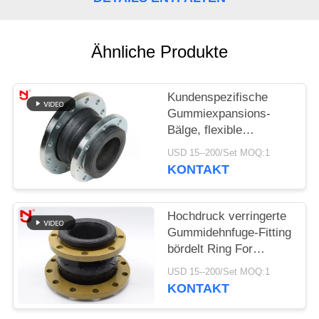
SIE EIN
ZITAT
Ähnliche Produkte
SITEMAP
Kundenspezifische
Gummiexpansions-
DATENSCHUTZRICHTLINIE
Bälge, flexible
Dehnfuge-einzelnes
USD 15--200/Set MOQ:1
Bereich-Medium
KONTAKT
beständig
Hochdruck verringerte
Gummidehnfuge-Fitting
bördelt Ring For
Compressed Air
USD 15--200/Set MOQ:1
KONTAKT