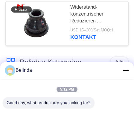
Widerstand-
konzentrischer
Reduzierer-
gemeinsame
USD 15--200/Set MOQ:1
GummiFitting der
KONTAKT
hohen Temperatur
Beliebte Kategorien
Alle
Belinda
Gummidehnfuge des
Verlegte Dehnfuge
einzelnen Bereichs
5:12 PM
Good day, what product are you looking for?
epdm
Doppelter Bereich-
Gummidehnfuge
Gummidehnfuge
Metallumsponnener