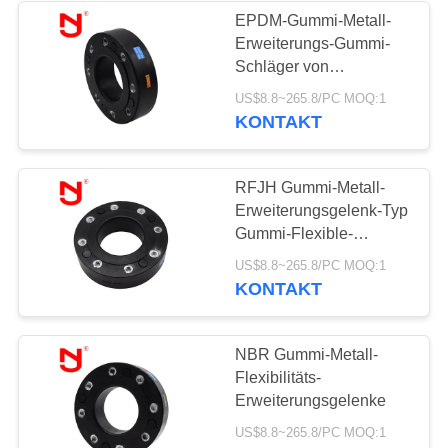
EPDM-Gummi-Metall-
Erweiterungs-Gummi-
34
Schläger von
Verringerte
Erweiterungs-
US$8.8~265.8/PC MOQ:1
Gelenkflanschen
KONTAKT
Gummidehnfuge
RFJH Gummi-Metall-
Erweiterungsgelenk-Typ
Gummi-Flexible-
Anschluss
36
US$8.8~265.8/PC MOQ:1
KONTAKT
PTFE-Dehnfugen
NBR Gummi-Metall-
Flexibilitäts-
Erweiterungsgelenke
US$8.8~265.8/PC MOQ:1