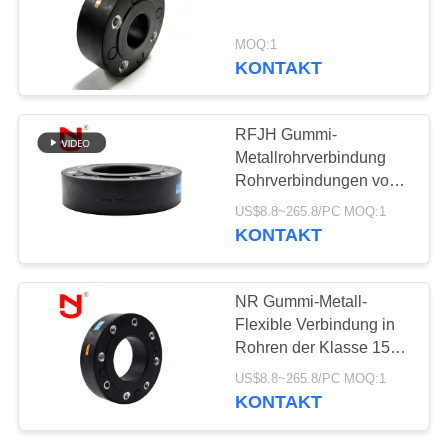
SIE EIN
ZITAT
MOQ:1
KONTAKT
27
SITEMAP
SchnabeltierRückschlagv
RFJH Gummi-
Metallrohrverbindung
DATENSCHUTZRICHTLINIE
Rohrverbindungen von
Ausdehnungsgelenkflansch
US$8.8~265.8/PC MOQ:1
KONTAKT
70
NR Gummi-Metall-
Metallumsponnener
Flexible Verbindung in
Rohren der Klasse 150
Schlauch
Flankenart
US$8.8~265.8/PC MOQ:1
KONTAKT