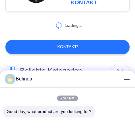
KONTAKT
43
Rohr, das Gelenk
loading...
abbaut
KONTAKT!
Beliebte Kategorien
Alle
79
Belinda
Metalldehnfuge
Gummidehnfuge des
Verlegte Dehnfuge
einzelnen Bereichs
2:47 PM
Good day, what product are you looking for?
epdm
Doppelter Bereich-
Gummidehnfuge
Gummidehnfuge