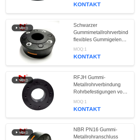
AUSFLUG
KONTAKT
QUALITÄTSKONTROLLE
Schwarzer
33
Gummimetallrohrverbinder-
epdm
TRETEN
flexibles Gummigelenk
für Heizungstechnik
SIE
Gummidehnfuge
MOQ:1
KONTAKT
MIT
UNS
RFJH Gummi-
IN
Metallrohrverbindung
VERBINDUNG
Rohrbefestigungen von
36
Gummi-
MOQ:1
Doppelter Bereich-
Metallrohrverbindung
KONTAKT
NACHRICHTEN
Gummidehnfuge
NBR PN16 Gummi-
FORDERN
Metallrohranschluss