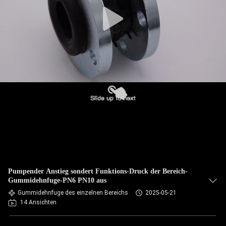
AUSFLUG
QUALITÄTSKONTROLLE
TRETEN
SIE
MIT
UNS
IN
VERBINDUNG
Pumpender Anstieg sondert Funktions-Druck der Bereich-
NACHRICHTEN
Gummidehnfuge-PN6 PN10 aus
Gummidehnfuge des einzelnen Bereichs
2025-05-21
14 Ansichten
FORDERN