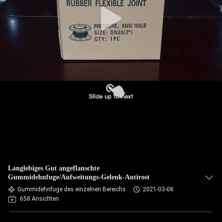
AUSFLUG
QUALITÄTSKONTROLLE
TRETEN
SIE
MIT
UNS
IN
VERBINDUNG
Langlebiges Gut angeflanschte
NACHRICHTEN
Gummidehnfuge/Aufweitungs-Gelenk-Antirost
Gummidehnfuge des einzelnen Bereichs
2021-03-08
658 Ansichten
FORDERN