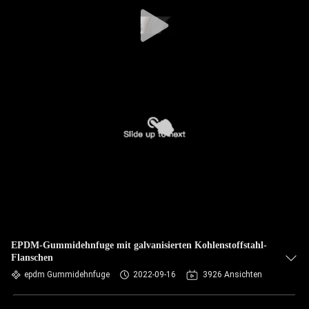
AUSFLUG
QUALITÄTSKONTROLLE
TRETEN
SIE
MIT
UNS
IN
VERBINDUNG
NACHRICHTEN
EPDM-Gummidehnfuge mit galvanisierten Kohlenstoffstahl-
Flanschen
epdm Gummidehnfuge
2022-09-16
3926 Ansichten
FORDERN