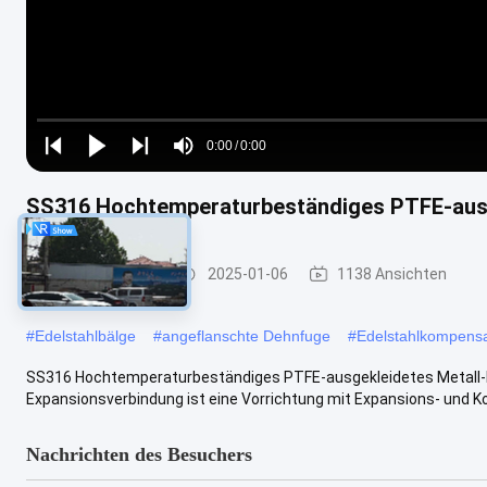
Loaded
:
0%
0:00
/
0:00
Play
Play
Play
Mute
Current
Duration
next
next
SS316 Hochtemperaturbeständiges PTFE-ausg
Time
Metalldehnfuge
2025-01-06
1138 Ansichten
#
Edelstahlbälge
#
angeflanschte Dehnfuge
#
Edelstahlkompensa
SS316 Hochtemperaturbeständiges PTFE-ausgekleidetes Metall-
Expansionsverbindung ist eine Vorrichtung mit Expansions- und Ko
Nachrichten des Besuchers