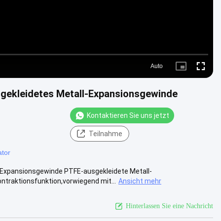
Auto
Picture-
Fullscre
in-
Picture
ekleidetes Metall-Expansionsgewinde
Kontaktieren Sie uns jetzt
Teilnahme
tor
Expansionsgewinde PTFE-ausgekleidete Metall-
ntraktionsfunktion,vorwiegend mit...
Ansicht mehr
Hinterlassen Sie eine Nachricht