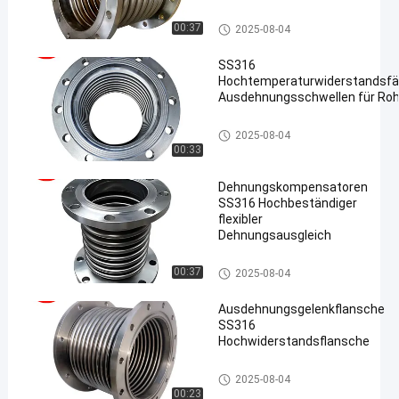
Expansionsgewinde
Metalldehnfuge
00:37
2025-08-04
SS316
Hochtemperaturwiderstandsfä
Ausdehnungsschwellen für Roh
en
Metalldehnfuge
2025-08-04
00:33
Dehnungskompensatoren
SS316 Hochbeständiger
flexibler
Dehnungsausgleich
Metalldehnfuge
00:37
2025-08-04
Ausdehnungsgelenkflansche
SS316
Hochwiderstandsflansche
Metalldehnfuge
2025-08-04
00:23