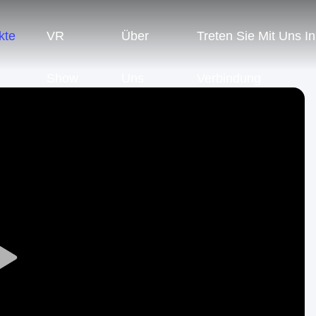
kte
VR
Über
Treten Sie Mit Uns In
Show
Uns
Verbindung
Play
Video