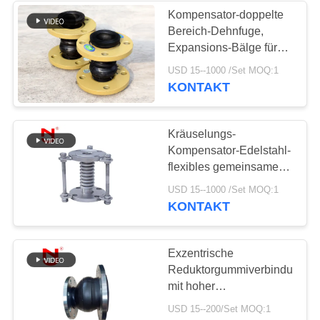
Kompensator-doppelte
Bereich-Dehnfuge,
Expansions-Bälge für
die Rohre
USD 15--1000 /Set MOQ:1
kundengerecht
KONTAKT
Kräuselungs-
Kompensator-Edelstahl-
flexibles gemeinsames
Rohr
USD 15--1000 /Set MOQ:1
KONTAKT
Exzentrische
Reduktorgummiverbindungen
mit hoher
Temperaturbeständigkeit
USD 15--200/Set MOQ:1
Gummi-