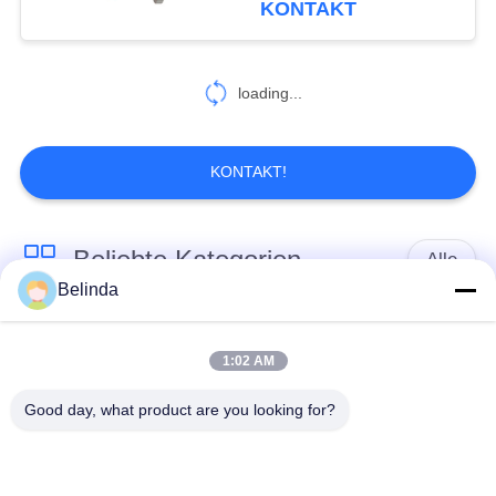
KONTAKT
Erweiterungsverbindungen
loading...
KONTAKT!
Beliebte Kategorien
Alle
Belinda
Gummidehnfuge des
Verlegte Dehnfuge
einzelnen Bereichs
1:02 AM
Good day, what product are you looking for?
epdm
Doppelter Bereich-
Gummidehnfuge
Gummidehnfuge