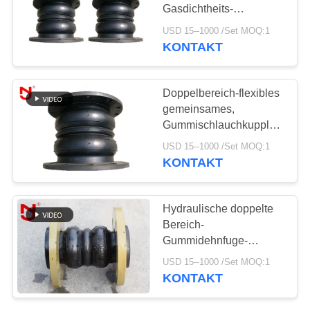
SIE EIN
Gasdichtheits-
ZITAT
Antikorrosion
USD 15--1000 /Set MOQ:1
KONTAKT
SITEMAP
Doppelbereich-flexibles
gemeinsames,
DATENSCHUTZRICHTLINIE
Gummischlauchkupplungs-
Gummiverbindungsstück
USD 15--1000 /Set MOQ:1
0.6-2.5MPa
KONTAKT
Hydraulische doppelte
Bereich-
Gummidehnfuge-
synthetischer Gummi
USD 15--1000 /Set MOQ:1
verringern
KONTAKT
Dehnfestigkeit