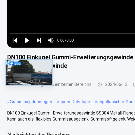
Loaded
:
0%
0:00
/
0:00
Play
Play
Play
Mute
Current
Duration
next
next
DN100 Einkugel Gummi-Erweiterungsgewinde 
Time
Erweiterungsgewinde
Gummidehnfuge des einzelnen Bereichs
2024-06-13
#
Gummibalgdehnfugen
#
epdm Dehnfuge
#
angeflanschte Gu
DN100 Einkugel Gummi-Erweiterungsgewinde SS304 Metall-Flan
kann auch als: flexibles Gummisausgelenk, Gummisoftgelenk, Weichge
Nachrichten des Besuchers