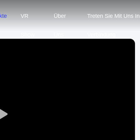
kte
VR
Über
Treten Sie Mit Uns In
Show
Uns
Verbindung
Play
Video