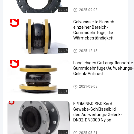
Kundenspezifisch
epdm Gummidehnfuge
00:32
2025-09-03
Galvanisierte Flansch-
einzelner Bereich-
Gummidehnfuge, die
Wärmebeständigkeit
en
verbessert
Gummidehnfuge des einzelne
00:34
2025-12-15
n Bereichs
Langlebiges Gut angeflanschte
Gummidehnfuge/Aufweitungs-
Gelenk-Antirost
Gummidehnfuge des einzelnen Berei
2021-03-08
chs
00:31
EPDM NBR SBR Kord-
Gewebe-Schlüsselbild
des Aufweitungs-Gelenk-
DN32-DN3000 Nylon
Gummidehnfuge des einzelne
00:32
2025-05-21