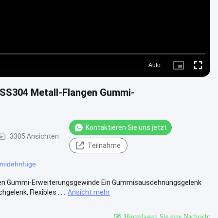
Auto
Picture-
Fullscre
in-
Picture
SS304 Metall-Flangen Gummi-
Kontaktieren Sie uns jetzt
3305 Ansichten
Teilnahme
mmidehnfuge
gen Gummi-Erweiterungsgewinde Ein Gummisausdehnungsgelenk
lenk, Flexibles .....
Ansicht mehr
Hinterlassen Sie eine Nachricht