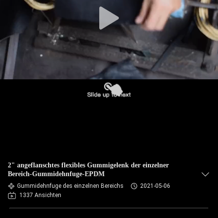
AUSFLUG
QUALITÄTSKONTROLLE
TRETEN
SIE
MIT
UNS
IN
VERBINDUNG
2" angeflanschtes flexibles Gummigelenk der einzelner
NACHRICHTEN
Bereich-Gummidehnfuge-EPDM
Gummidehnfuge des einzelnen Bereichs
2021-05-06
1337 Ansichten
FORDERN