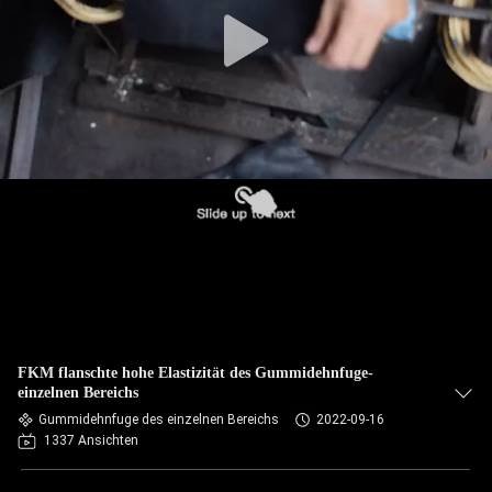
AUSFLUG
QUALITÄTSKONTROLLE
TRETEN
SIE
MIT
UNS
IN
VERBINDUNG
FKM flanschte hohe Elastizität des Gummidehnfuge-
NACHRICHTEN
einzelnen Bereichs
Gummidehnfuge des einzelnen Bereichs
2022-09-16
1337 Ansichten
FORDERN