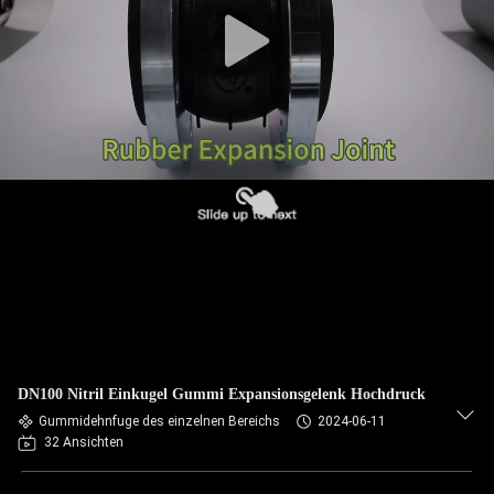
AUSFLUG
QUALITÄTSKONTROLLE
TRETEN
SIE
MIT
UNS
IN
VERBINDUNG
NACHRICHTEN
DN100 Nitril Einkugel Gummi Expansionsgelenk Hochdruck
Gummidehnfuge des einzelnen Bereichs
2024-06-11
32 Ansichten
FORDERN