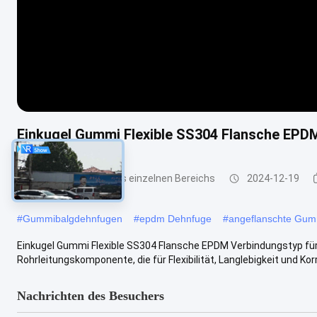
Einkugel Gummi Flexible SS304 Flansche EPD
Gummidehnfuge des einzelnen Bereichs
2024-12-19
#
Gummibalgdehnfugen
#
epdm Dehnfuge
#
angeflanschte Gu
Einkugel Gummi Flexible SS304 Flansche EPDM Verbindungstyp für
Rohrleitungskomponente, die für Flexibilität, Langlebigkeit und Kor
Nachrichten des Besuchers