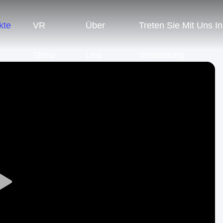
kte
VR
Über
Treten Sie Mit Uns In
Show
Uns
Verbindung
Play
Video