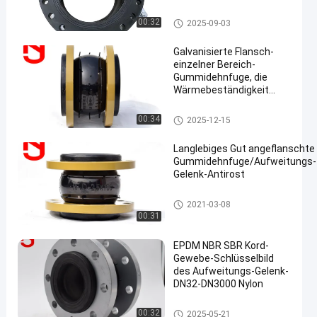
Kundenspezifisch
epdm Gummidehnfuge
00:32
2025-09-03
Galvanisierte Flansch-
einzelner Bereich-
Gummidehnfuge, die
Wärmebeständigkeit
verbessert
Gummidehnfuge des einzelne
00:34
2025-12-15
n Bereichs
Langlebiges Gut angeflanschte
Gummidehnfuge/Aufweitungs-
Gelenk-Antirost
Gummidehnfuge des einzelnen Berei
2021-03-08
chs
00:31
EPDM NBR SBR Kord-
Gewebe-Schlüsselbild
des Aufweitungs-Gelenk-
DN32-DN3000 Nylon
Gummidehnfuge des einzelne
00:32
2025-05-21