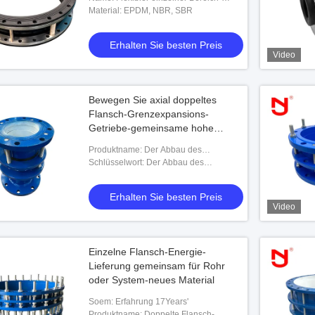
Gummidehnfuge
Material: EPDM, NBR, SBR
Video
Video
Erhalten Sie besten Preis
Video
 Gelenk EPDM
Nylonschnur-einzelne Bereich-
Öl bestän
llrohrverbinder
Gummidehnfuge-beständige
Gelenk, f
HochdruckStoßdämpfung
Temperatu
Bewegen Sie axial doppeltes
besten Preis
Erhalten Sie besten Preis
Er
Flansch-Grenzexpansions-
Getriebe-gemeinsame hohe
Korrosionsbeständigkeit
Produktname: Der Abbau des
Doppelten flanscht Getriebe-Gelenk
Schlüsselwort: Der Abbau des
Doppelten flanscht Getriebe-Gelenk
Erhalten Sie besten Preis
Video
Einzelne Flansch-Energie-
Lieferung gemeinsam für Rohr
oder System-neues Material
Soem: Erfahrung 17Years'
Produktname: Doppelte Flansch-