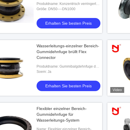
Produktname: Konzentrisch verringertes
Gummigelenk
Größe: DN50----DN1000
Erhalten Sie besten Preis
Wasserleitungs-einzelner Bereich-
Gummidehnfuge brüllt Flex
Connector
Produktname: Gummibalgdehnfuge des
einzelnen Bereichrohres
Soem: Ja
Erhalten Sie besten Preis
Video
Flexibler einzelner Bereich-
Gummidehnfuge für
Wasserleitungs-System
Name: Flexibler einzelner Bereich-