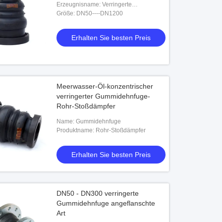
Erzeugnisname: Verringerte
Gummidehnfuge
Größe: DN50----DN1200
Erhalten Sie besten Preis
Meerwasser-Öl-konzentrischer
verringerter Gummidehnfuge-
Rohr-Stoßdämpfer
Name: Gummidehnfuge
Produktname: Rohr-Stoßdämpfer
Erhalten Sie besten Preis
DN50 - DN300 verringerte
Gummidehnfuge angeflanschte
Art