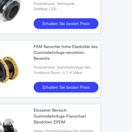
Produktname: Verringerte
Gummidehnfuge
Zertifikat: CER
Erhalten Sie besten Preis
FKM flanschte hohe Elastizität des
Gummidehnfuge-einzelnen
Bereichs
Produktname: Gummidehnfuge des
einzelnen Gebrülls
Funktions-Druck: -0.2~4.5Mpa
Erhalten Sie besten Preis
Einzelner Bereich-
Gummidehnfuge-Flanschart
Bändchen EPDM
Name: Gummidehnfuge des einzelnen