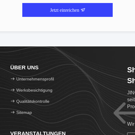
Jetzt einreichen
ÜBER UNS
Sh
Unternehmensprofil
Sh
Werksbesichtigung
JIN
sei
Qualitätskontrolle
Pro
Sitemap
Hof
Wir
VERANSTALTUNGEN