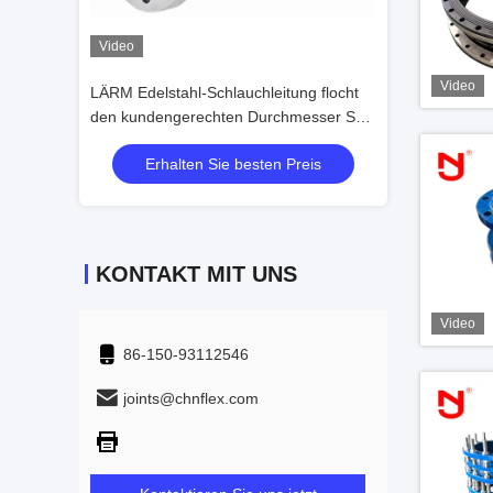
Video
Video
LÄRM Edelstahl-Schlauchleitung flocht
Zusammengepreßtes
irost-
den kundengerechten Durchmesser SS-
NBR PN16 Gummimeta
Schicht-DN6-DN700
für Gebäudetechnik
s
Erhalten Sie besten Preis
Erhalten Sie 
KONTAKT MIT UNS
Video
86-150-93112546
joints@chnflex.com