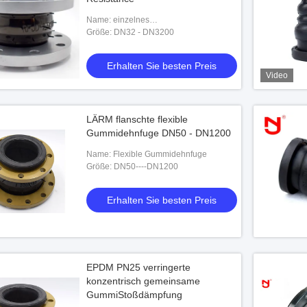
Name: einzelnes
Bereichflexverbindungsstück
Größe: DN32 - DN3200
Erhalten Sie besten Preis
Video
LÄRM flanschte flexible
Gummidehnfuge DN50 - DN1200
Name: Flexible Gummidehnfuge
Größe: DN50----DN1200
Erhalten Sie besten Preis
EPDM PN25 verringerte
konzentrisch gemeinsame
GummiStoßdämpfung