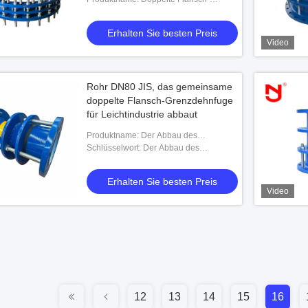
Grenzdehnfuge metallisch für Wasser-
Technik
Erhalten Sie besten Preis
Video
Rohr DN80 JIS, das gemeinsame
doppelte Flansch-Grenzdehnfuge
für Leichtindustrie abbaut
Produktname: Der Abbau des
Doppelten flanscht Getriebe-Gelenk
Schlüsselwort: Der Abbau des
Doppelten flanscht Getriebe-Gelenk
Erhalten Sie besten Preis
Video
12
13
14
15
16