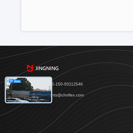
Telefon：86-150-93112546
E-Mail：joints@chnflex.com