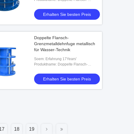
Grenzdehnfuge metallisch für Wasser-
Technik
Erhalten Sie besten Preis
Doppelte Flansch-
Grenzmetalldehnfuge metallisch
für Wasser-Technik
Soem: Erfahrung 17Years'
Produktname: Doppelte Flansch-
Grenzdehnfuge metallisch für Wasser-
Technik
Erhalten Sie besten Preis
17
18
19