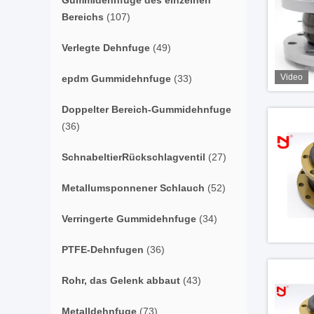
Gummidehnfuge des einzelnen
Bereichs
(107)
Verlegte Dehnfuge
(49)
Video
epdm Gummidehnfuge
(33)
Doppelter Bereich-Gummidehnfuge
(36)
SchnabeltierRückschlagventil
(27)
Metallumsponnener Schlauch
(52)
Verringerte Gummidehnfuge
(34)
PTFE-Dehnfugen
(36)
Rohr, das Gelenk abbaut
(43)
Metalldehnfuge
(73)