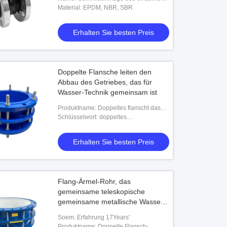
Bereichs
Material: EPDM, NBR, SBR
Erhalten Sie besten Preis
diges PVC-Aufweitungs-
Handgefertigtes Dehnfuge-Metall
lexible Gelenkkupplungs-hohe
verstärkter doppelter Bogen der hohen
r kompatibel
Temperatur kundengerecht
Doppelte Flansche leiten den
halten Sie besten Preis
Erhalten Sie besten Preis
Abbau des Getriebes, das für
Wasser-Technik gemeinsam ist
Produktname: Doppeltes flanscht das
Getriebe, das für Wasser-Technik
Schlüsselwort: doppeltes
gemeinsam ist
Flanschgetriebegelenk
Erhalten Sie besten Preis
Flang-Ärmel-Rohr, das
gemeinsame teleskopische
gemeinsame metallische Wasser-
Technik abbaut
Soem: Erfahrung 17Years'
Produktname: Doppelte Flansch-